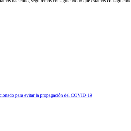
estamos haciendo, seguiremos consiguiendo lo que estamos consiguiendo
icionado para evitar la propagación del COVID-19