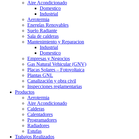
Aire Acondicionado
Domestico
Industrial
Aerotermia
Energías Renovables
Suelo Radiante
Sala de calderas
Mantenimiento y Reparacion
Industrial
Domestico
Empresas y Negocios
Gas Natural Vehicular (GNV)
Placas Solares – Fotovoltaica
Plantas GNL
Canalización y obra civil
Inspecciones reglamentarias
Productos
Aerotermia
Aire Acondicionado
Calderas
Calentadores
Programadores
Radiadores
Estufas
Trabajos Realizados