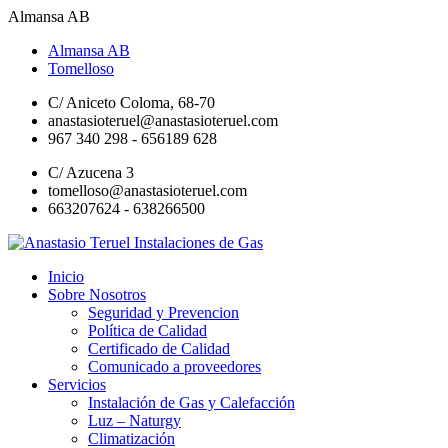
Almansa AB
Almansa AB
Tomelloso
C/ Aniceto Coloma, 68-70
anastasioteruel@anastasioteruel.com
967 340 298 - 656189 628
C/ Azucena 3
tomelloso@anastasioteruel.com
663207624 - 638266500
Inicio
Sobre Nosotros
Seguridad y Prevencion
Política de Calidad
Certificado de Calidad
Comunicado a proveedores
Servicios
Instalación de Gas y Calefacción
Luz – Naturgy
Climatización