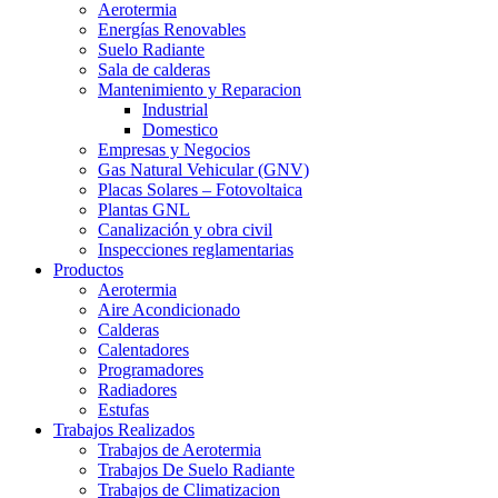
Aerotermia
Energías Renovables
Suelo Radiante
Sala de calderas
Mantenimiento y Reparacion
Industrial
Domestico
Empresas y Negocios
Gas Natural Vehicular (GNV)
Placas Solares – Fotovoltaica
Plantas GNL
Canalización y obra civil
Inspecciones reglamentarias
Productos
Aerotermia
Aire Acondicionado
Calderas
Calentadores
Programadores
Radiadores
Estufas
Trabajos Realizados
Trabajos de Aerotermia
Trabajos De Suelo Radiante
Trabajos de Climatizacion