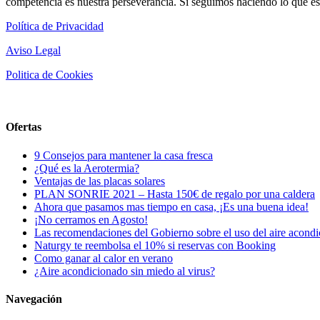
competencia es nuestra perseverancia. Si seguimos haciendo lo que 
Política de Privacidad
Aviso Legal
Politica de Cookies
Ofertas
9 Consejos para mantener la casa fresca
¿Qué es la Aerotermia?
Ventajas de las placas solares
PLAN SONRIE 2021 – Hasta 150€ de regalo por una caldera
Ahora que pasamos mas tiempo en casa, ¡Es una buena idea!
¡No cerramos en Agosto!
Las recomendaciones del Gobierno sobre el uso del aire acond
Naturgy te reembolsa el 10% si reservas con Booking
Como ganar al calor en verano
¿Aire acondicionado sin miedo al virus?
Navegación