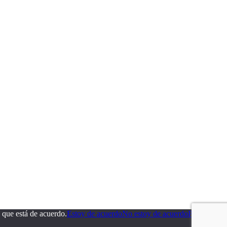
 que está de acuerdo.
Estoy de acuerdo
No estoy de acuerdo
Política de