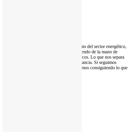
11 mayo, 2020
1
2
3
Dada la importancia y el elevado crecimiento del sector energético,
Anastasio Teruel S.L.U. desea seguir creciendo de la mano de
GasNatural, para afrontar los retos energéticos. Lo que nos separa
de nuestra competencia es nuestra perseverancia. Si seguimos
haciendo lo que estamos haciendo, seguiremos consiguiendo lo que
estamos consiguiendo.
Política de Privacidad
Aviso Legal
Politica de Cookies
Ofertas