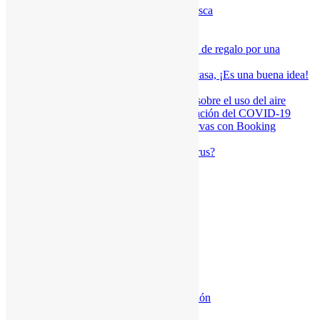
9 Consejos para mantener la casa fresca
¿Qué es la Aerotermia?
Ventajas de las placas solares
PLAN SONRIE 2021 – Hasta 150€ de regalo por una
caldera
Ahora que pasamos mas tiempo en casa, ¡Es una buena idea!
¡No cerramos en Agosto!
Las recomendaciones del Gobierno sobre el uso del aire
acondicionado para evitar la propagación del COVID-19
Naturgy te reembolsa el 10% si reservas con Booking
Como ganar al calor en verano
¿Aire acondicionado sin miedo al virus?
Navegación
Inicio
Sobre Nosotros
Seguridad y Prevencion
Política de Calidad
Certificado de Calidad
Comunicado a proveedores
Servicios
Instalación de Gas y Calefacción
Luz – Naturgy