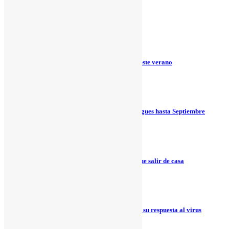
¡Oferta en aire acondicionado! ❄️
29 mayo, 2020
Pon a punto el aire acondicionado para este verano
21 mayo, 2020
PLAN SONRIE – 250€ de regalo y no pagues hasta Septiembre
18 mayo, 2020
Nuevo Chat Online para que no tengas que salir de casa
13 mayo, 2020
Naturgy, la energética más valorada por su respuesta al virus