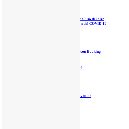
11 agosto, 2020
Las recomendaciones del Gobierno sobre el uso del aire
acondicionado para evitar la propagación del COVID-19
22 junio, 2020
Naturgy te reembolsa el 10% si reservas con Booking
17 junio, 2020
Como ganar al calor en verano
7 junio, 2020
¿Aire acondicionado sin miedo al virus?
7 junio, 2020