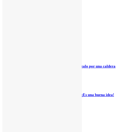
¿Qué es la Aerotermia?
20 mayo, 2021
Ventajas de las placas solares
4 marzo, 2021
PLAN SONRIE 2021 – Hasta 150€ de regalo por una caldera
15 enero, 2021
Ahora que pasamos mas tiempo en casa, ¡Es una buena idea!
10 noviembre, 2020
¡No cerramos en Agosto!