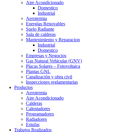
Aire Acondicionado
Domestico
Industrial
Aerotermia
Energías Renovables
Suelo Radiante
Sala de calderas
Mantenimiento y Reparacion
Industrial
Domestico
Empresas y Negocios
Gas Natural Vehicular (GNV)
Placas Solares – Fotovoltaica
Plantas GNL
Canalización y obra civil
Inspecciones reglamentarias
Productos
Aerotermia
Aire Acondicionado
Calderas
Calentadores
Programadores
Radiadores
Estufas
Trabajos Realizados