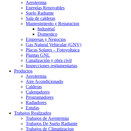
Aerotermia
Energías Renovables
Suelo Radiante
Sala de calderas
Mantenimiento y Reparacion
Industrial
Domestico
Empresas y Negocios
Gas Natural Vehicular (GNV)
Placas Solares – Fotovoltaica
Plantas GNL
Canalización y obra civil
Inspecciones reglamentarias
Productos
Aerotermia
Aire Acondicionado
Calderas
Calentadores
Programadores
Radiadores
Estufas
Trabajos Realizados
Trabajos de Aerotermia
Trabajos De Suelo Radiante
Trabajos de Climatizacion