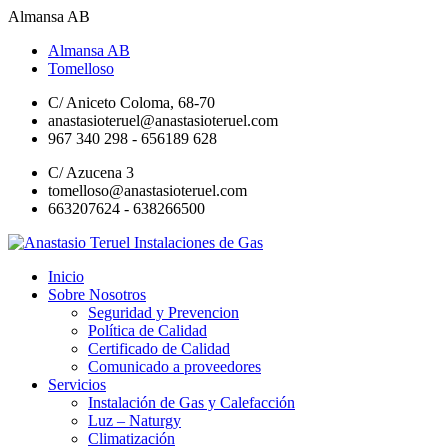
Almansa AB
Almansa AB
Tomelloso
C/ Aniceto Coloma, 68-70
anastasioteruel@anastasioteruel.com
967 340 298 - 656189 628
C/ Azucena 3
tomelloso@anastasioteruel.com
663207624 - 638266500
Inicio
Sobre Nosotros
Seguridad y Prevencion
Política de Calidad
Certificado de Calidad
Comunicado a proveedores
Servicios
Instalación de Gas y Calefacción
Luz – Naturgy
Climatización