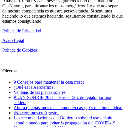
Anastasio Teruel S.L.U. desea seguir creciendo de la mano de
GasNatural, para afrontar los retos energéticos. Lo que nos separa
de nuestra competencia es nuestra perseverancia. Si seguimos
haciendo lo que estamos haciendo, seguiremos consiguiendo lo que
estamos consiguiendo.
Política de Privacidad
Aviso Legal
Politica de Cookies
Ofertas
9 Consejos para mantener la casa fresca
¿Qué es la Aerotermia?
Ventajas de las placas solares
PLAN SONRIE 2021 – Hasta 150€ de regalo por una
caldera
Ahora que pasamos mas tiempo en casa, ¡Es una buena idea!
¡No cerramos en Agosto!
Las recomendaciones del Gobierno sobre el uso del aire
acondicionado para evitar la propagación del COVID-19