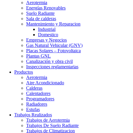
Aerotermia
Energías Renovables
Suelo Radiante
Sala de calderas
Mantenimiento y Reparacion
Industrial
Domestico
Empresas y Negocios
Gas Natural Vehicular (GNV)
Placas Solares – Fotovoltaica
Plantas GNL
Canalización y obra civil
Inspecciones reglamentarias
Productos
Aerotermia
Aire Acondicionado
Calderas
Calentadores
Programadores
Radiadores
Estufas
Trabajos Realizados
Trabajos de Aerotermia
Trabajos De Suelo Radiante
Trabajos de Climatizacion