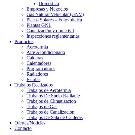
Domestico
Empresas y Negocios
Gas Natural Vehicular (GNV)
Placas Solares – Fotovoltaica
Plantas GNL
Canalización y obra civil
Inspecciones reglamentarias
Productos
Aerotermia
Aire Acondicionado
Calderas
Calentadores
Programadores
Radiadores
Estufas
Trabajos Realizados
Trabajos de Aerotermia
Trabajos De Suelo Radiante
Trabajos de Climatizacion
Trabajos de Gas
Trabajos de Canalizacion
Trabajos De Sala de Calderas
Ofertas/Noticias
Contacto