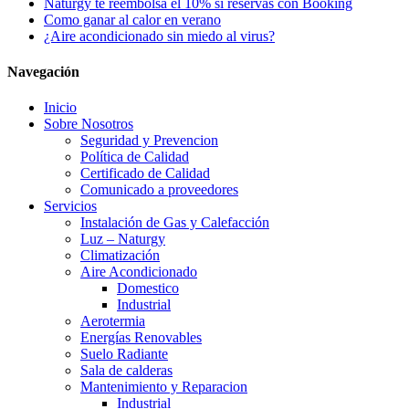
Naturgy te reembolsa el 10% si reservas con Booking
Como ganar al calor en verano
¿Aire acondicionado sin miedo al virus?
Navegación
Inicio
Sobre Nosotros
Seguridad y Prevencion
Política de Calidad
Certificado de Calidad
Comunicado a proveedores
Servicios
Instalación de Gas y Calefacción
Luz – Naturgy
Climatización
Aire Acondicionado
Domestico
Industrial
Aerotermia
Energías Renovables
Suelo Radiante
Sala de calderas
Mantenimiento y Reparacion
Industrial