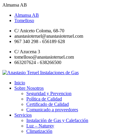
Almansa AB
Almansa AB
Tomelloso
C/ Aniceto Coloma, 68-70
anastasioteruel@anastasioteruel.com
967 340 298 - 656189 628
C/ Azucena 3
tomelloso@anastasioteruel.com
663207624 - 638266500
Inicio
Sobre Nosotros
Seguridad y Prevencion
Política de Calidad
Certificado de Calidad
Comunicado a proveedores
Servicios
Instalación de Gas y Calefacción
Luz – Naturgy
Climatización