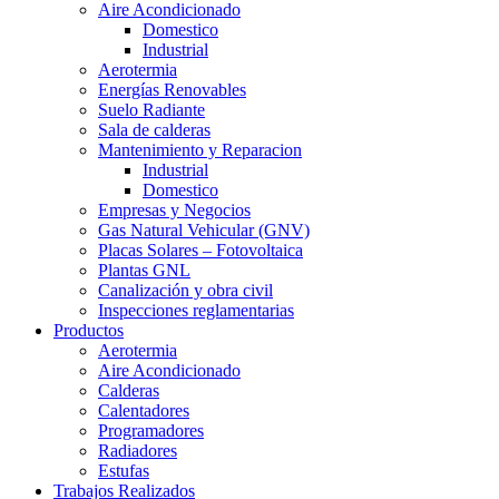
Aire Acondicionado
Domestico
Industrial
Aerotermia
Energías Renovables
Suelo Radiante
Sala de calderas
Mantenimiento y Reparacion
Industrial
Domestico
Empresas y Negocios
Gas Natural Vehicular (GNV)
Placas Solares – Fotovoltaica
Plantas GNL
Canalización y obra civil
Inspecciones reglamentarias
Productos
Aerotermia
Aire Acondicionado
Calderas
Calentadores
Programadores
Radiadores
Estufas
Trabajos Realizados