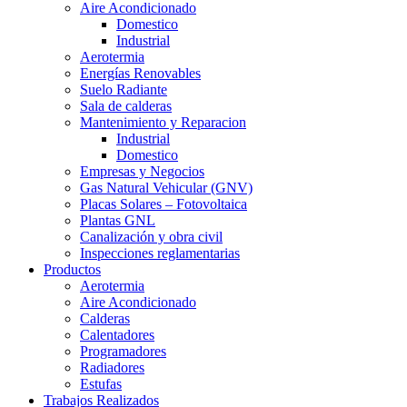
Aire Acondicionado
Domestico
Industrial
Aerotermia
Energías Renovables
Suelo Radiante
Sala de calderas
Mantenimiento y Reparacion
Industrial
Domestico
Empresas y Negocios
Gas Natural Vehicular (GNV)
Placas Solares – Fotovoltaica
Plantas GNL
Canalización y obra civil
Inspecciones reglamentarias
Productos
Aerotermia
Aire Acondicionado
Calderas
Calentadores
Programadores
Radiadores
Estufas
Trabajos Realizados