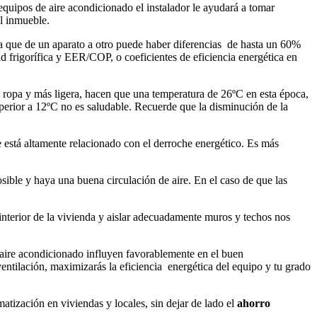
 equipos de aire acondicionado el instalador le ayudará a tomar
el inmueble.
 ya que de un aparato a otro puede haber diferencias de hasta un 60%
 frigorífica y EER/COP, o coeficientes de eficiencia energética en
s ropa y más ligera, hacen que una temperatura de 26ºC en esta época,
uperior a 12ºC no es saludable. Recuerde que la disminución de la
 está altamente relacionado con el derroche energético. Es más
sible y haya una buena circulación de aire. En el caso de que las
l interior de la vivienda y aislar adecuadamente muros y techos nos
e aire acondicionado influyen favorablemente en el buen
ntilación, maximizarás la eficiencia energética del equipo y tu grado
matización en viviendas y locales, sin dejar de lado el
ahorro