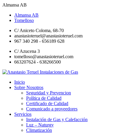
Almansa AB
Almansa AB
Tomelloso
C/ Aniceto Coloma, 68-70
anastasioteruel@anastasioteruel.com
967 340 298 - 656189 628
C/ Azucena 3
tomelloso@anastasioteruel.com
663207624 - 638266500
Inicio
Sobre Nosotros
Seguridad y Prevencion
Política de Calidad
Certificado de Calidad
Comunicado a proveedores
Servicios
Instalación de Gas y Calefacción
Luz – Naturgy
Climatización