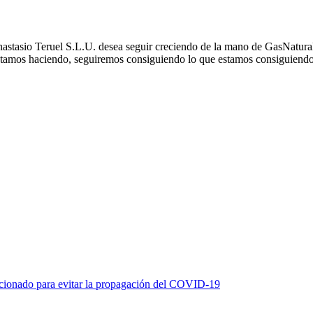
nastasio Teruel S.L.U. desea seguir creciendo de la mano de GasNatural,
estamos haciendo, seguiremos consiguiendo lo que estamos consiguiendo
icionado para evitar la propagación del COVID-19