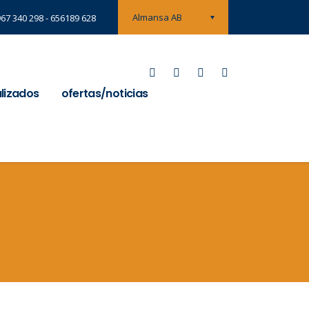
Almansa AB
967 340 298 - 656189 628
alizados
ofertas/noticias