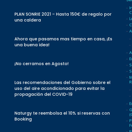
I
C
PLAN SONRIE 2021 – Hasta 150€ de regalo por
L
una caldera
C
A
Ahora que pasamos mas tiempo en casa, ¡Es
una buena idea!
A
E
¡No cerramos en Agosto!
S
S
M
R
Las recomendaciones del Gobierno sobre el
uso del aire acondicionado para evitar la
propagación del COVID-19
E
G
Naturgy te reembolsa el 10% si reservas con
(
Booking
P
F
P