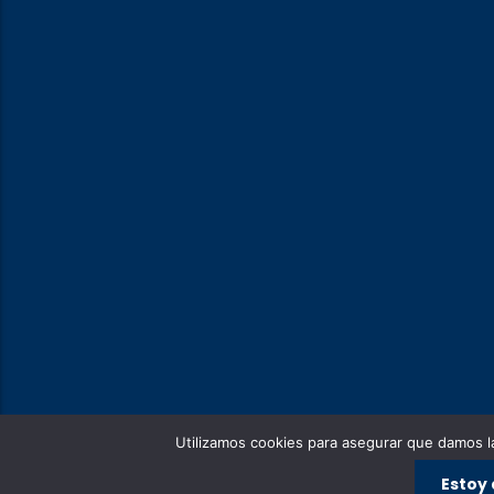
Utilizamos cookies para asegurar que damos la
Estoy
Copyright © 2024 Anastasio Teruel Diseño
Solwinf