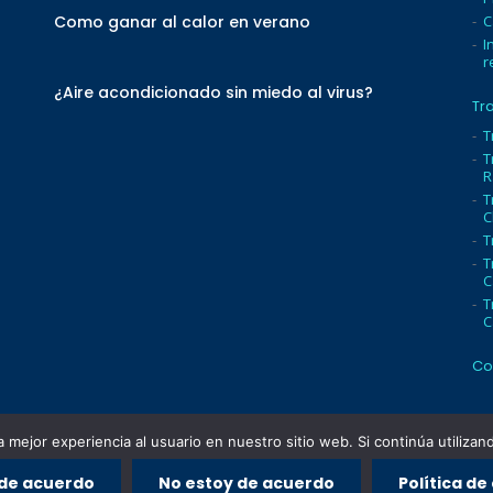
Como ganar al calor en verano
C
I
r
¿Aire acondicionado sin miedo al virus?
Tr
T
T
R
T
C
T
T
C
T
C
Co
 mejor experiencia al usuario en nuestro sitio web. Si continúa utiliza
 de acuerdo
No estoy de acuerdo
Política de