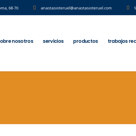
oma, 68-70
anastasioteruel@anastasioteruel.com
obre nosotros
servicios
productos
trabajos re