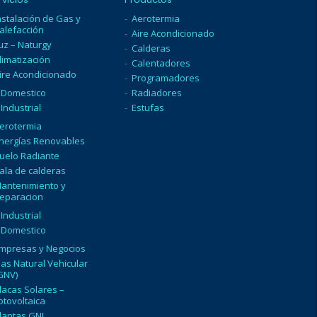
nstalación de Gas y
Aerotermia
alefacción
Aire Acondicionado
uz – Naturgy
Calderas
limatización
Calentadores
ire Acondicionado
Programadores
Domestico
Radiadores
Industrial
Estufas
erotermia
nergías Renovables
uelo Radiante
ala de calderas
antenimiento y
eparacion
Industrial
Domestico
mpresas y Negocios
as Natural Vehicular
GNV)
lacas Solares –
otovoltaica
lantas GNL