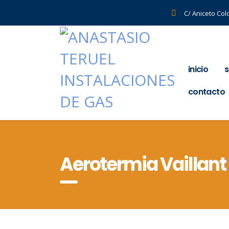
C/ Aniceto Col
inicio
s
contacto
Aerotermia Vaillant