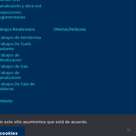
analización y obra civil
nspecciones
eglamentarias
abajos Realizados
Ofertas/Noticias
rabajos de Aerotermia
rabajos De Suelo
adiante
rabajos de
limatizacion
rabajos de Gas
rabajos de
analizacion
rabajos De Sala de
alderas
ntacto
ndo este sitio asumiremos que está de acuerdo.
 cookies