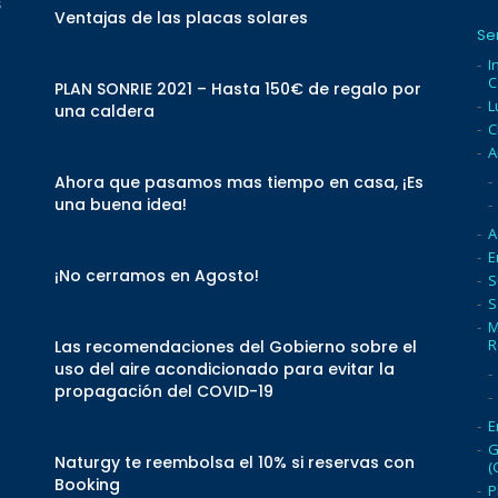
s
Ventajas de las placas solares
Se
I
C
PLAN SONRIE 2021 – Hasta 150€ de regalo por
L
una caldera
C
A
Ahora que pasamos mas tiempo en casa, ¡Es
una buena idea!
A
E
¡No cerramos en Agosto!
S
S
M
R
Las recomendaciones del Gobierno sobre el
uso del aire acondicionado para evitar la
propagación del COVID-19
E
G
Naturgy te reembolsa el 10% si reservas con
(
Booking
P