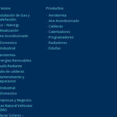
rvicios
Productos
nstalación de Gas y
Aerotermia
alefacción
Aire Acondicionado
uz – Naturgy
Calderas
limatización
Calentadores
ire Acondicionado
Programadores
Domestico
Radiadores
Industrial
Estufas
erotermia
nergías Renovables
uelo Radiante
ala de calderas
antenimiento y
eparacion
Industrial
Domestico
mpresas y Negocios
as Natural Vehicular
GNV)
lacas Solares –