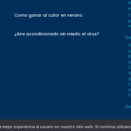
F
P
Como ganar al calor en verano
C
I
r
¿Aire acondicionado sin miedo al virus?
Tr
T
T
R
T
C
T
T
C
T
C
Co
 mejor experiencia al usuario en nuestro sitio web. Si continúa utiliza