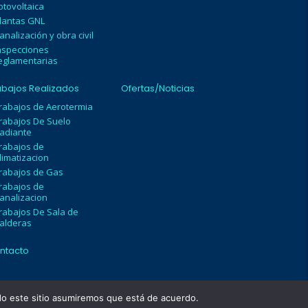
otovoltaica
lantas GNL
analización y obra civil
nspecciones
eglamentarias
abajos Realizados
Ofertas/Noticias
rabajos de Aerotermia
rabajos De Suelo
adiante
rabajos de
limatizacion
rabajos de Gas
rabajos de
analizacion
rabajos De Sala de
alderas
ntacto
ndo este sitio asumiremos que está de acuerdo.