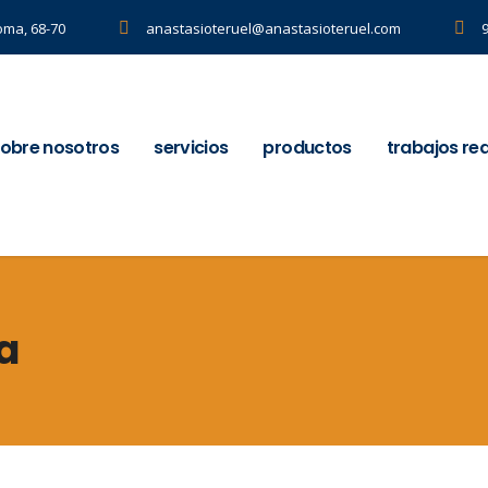
oma, 68-70
anastasioteruel@anastasioteruel.com
obre nosotros
servicios
productos
trabajos re
a