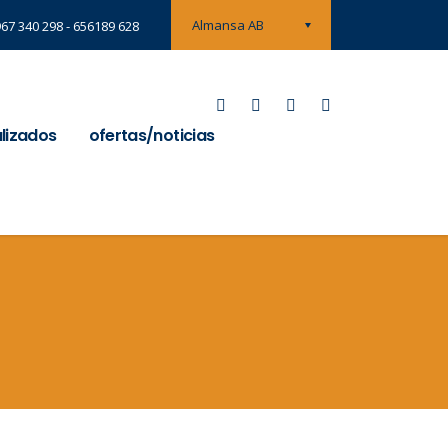
Almansa AB
967 340 298 - 656189 628
alizados
ofertas/noticias