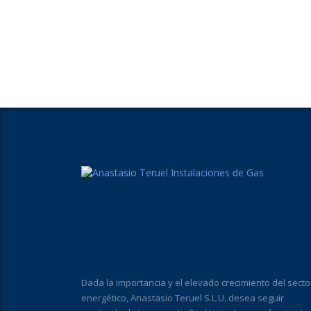
Dada la importancia y el elevado crecimiento del secto
energético, Anastasio Teruel S.L.U. desea seguir