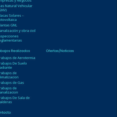
mpresas y Negocios
as Natural Vehicular
GNV)
lacas Solares –
otovoltaica
lantas GNL
analización y obra civil
nspecciones
eglamentarias
abajos Realizados
Ofertas/Noticias
rabajos de Aerotermia
rabajos De Suelo
adiante
rabajos de
limatizacion
rabajos de Gas
rabajos de
analizacion
rabajos De Sala de
alderas
ntacto