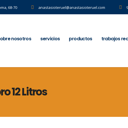
oma, 68-70
anastasioteruel@anastasioteruel.com
obre nosotros
servicios
productos
trabajos re
o 12 Litros