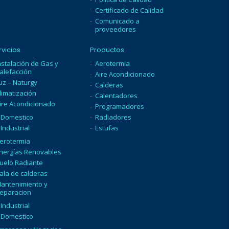
Certificado de Calidad
Comunicado a
proveedores
rvicios
Productos
nstalación de Gas y
Aerotermia
alefacción
Aire Acondicionado
uz – Naturgy
Calderas
limatización
Calentadores
ire Acondicionado
Programadores
Domestico
Radiadores
Industrial
Estufas
erotermia
nergías Renovables
uelo Radiante
ala de calderas
antenimiento y
eparacion
Industrial
Domestico