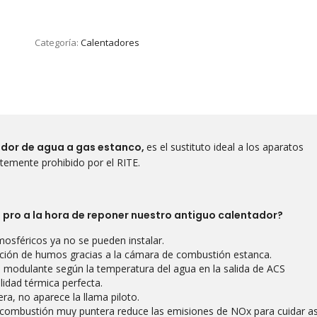
Categoría:
Calentadores
tador de agua a gas estanco,
es el sustituto ideal a los aparatos
ntemente prohibido por el RITE.
 pro a la hora de reponer nuestro antiguo calentador?
osféricos ya no se pueden instalar.
ación de humos gracias a la cámara de combustión estanca.
n modulante según la temperatura del agua en la salida de ACS
idad térmica perfecta.
a, no aparece la llama piloto.
 combustión muy puntera reduce las emisiones de NOx para cuidar as