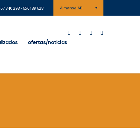
Almansa AB
967 340 298 - 656189 628
alizados
ofertas/noticias