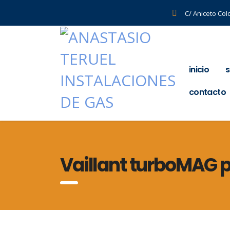
C/ Aniceto Col
inicio
s
contacto
Vaillant turboMAG pr