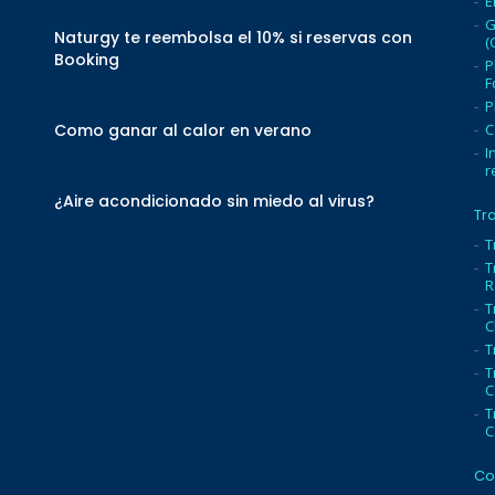
E
G
Naturgy te reembolsa el 10% si reservas con
(
Booking
P
F
P
Como ganar al calor en verano
C
I
r
¿Aire acondicionado sin miedo al virus?
Tr
T
T
R
T
C
T
T
C
T
C
Co