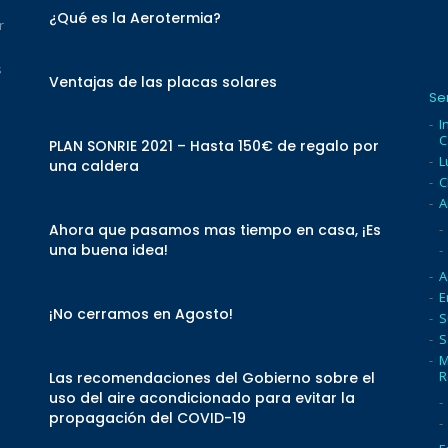
¿Qué es la Aerotermia?
r
s
Ventajas de las placas solares
Se
I
C
PLAN SONRIE 2021 – Hasta 150€ de regalo por
L
una caldera
C
A
Ahora que pasamos mas tiempo en casa, ¡Es
una buena idea!
A
E
¡No cerramos en Agosto!
S
S
M
R
Las recomendaciones del Gobierno sobre el
uso del aire acondicionado para evitar la
propagación del COVID-19