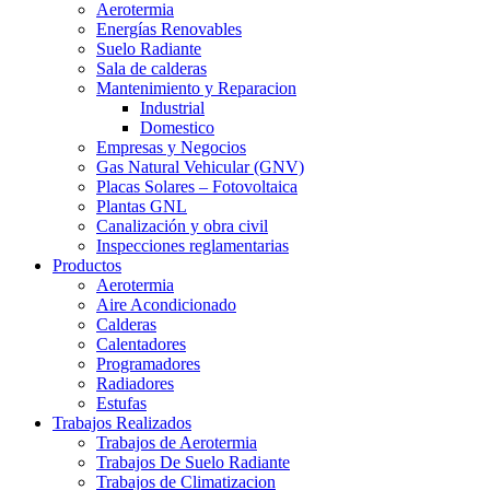
Aerotermia
Energías Renovables
Suelo Radiante
Sala de calderas
Mantenimiento y Reparacion
Industrial
Domestico
Empresas y Negocios
Gas Natural Vehicular (GNV)
Placas Solares – Fotovoltaica
Plantas GNL
Canalización y obra civil
Inspecciones reglamentarias
Productos
Aerotermia
Aire Acondicionado
Calderas
Calentadores
Programadores
Radiadores
Estufas
Trabajos Realizados
Trabajos de Aerotermia
Trabajos De Suelo Radiante
Trabajos de Climatizacion