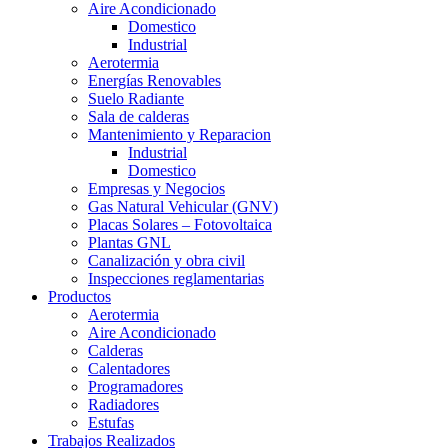
Aire Acondicionado
Domestico
Industrial
Aerotermia
Energías Renovables
Suelo Radiante
Sala de calderas
Mantenimiento y Reparacion
Industrial
Domestico
Empresas y Negocios
Gas Natural Vehicular (GNV)
Placas Solares – Fotovoltaica
Plantas GNL
Canalización y obra civil
Inspecciones reglamentarias
Productos
Aerotermia
Aire Acondicionado
Calderas
Calentadores
Programadores
Radiadores
Estufas
Trabajos Realizados