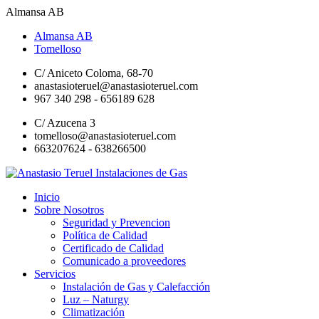
Almansa AB
Almansa AB
Tomelloso
C/ Aniceto Coloma, 68-70
anastasioteruel@anastasioteruel.com
967 340 298 - 656189 628
C/ Azucena 3
tomelloso@anastasioteruel.com
663207624 - 638266500
Inicio
Sobre Nosotros
Seguridad y Prevencion
Política de Calidad
Certificado de Calidad
Comunicado a proveedores
Servicios
Instalación de Gas y Calefacción
Luz – Naturgy
Climatización