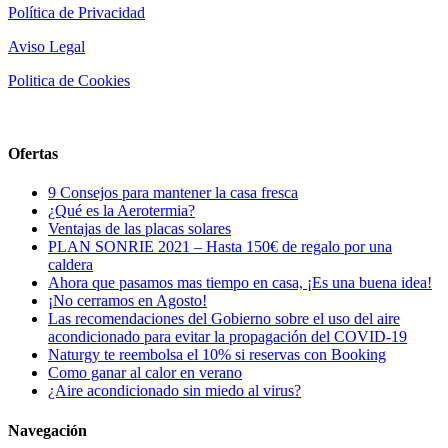
Política de Privacidad
Aviso Legal
Politica de Cookies
Ofertas
9 Consejos para mantener la casa fresca
¿Qué es la Aerotermia?
Ventajas de las placas solares
PLAN SONRIE 2021 – Hasta 150€ de regalo por una
caldera
Ahora que pasamos mas tiempo en casa, ¡Es una buena idea!
¡No cerramos en Agosto!
Las recomendaciones del Gobierno sobre el uso del aire
acondicionado para evitar la propagación del COVID-19
Naturgy te reembolsa el 10% si reservas con Booking
Como ganar al calor en verano
¿Aire acondicionado sin miedo al virus?
Navegación