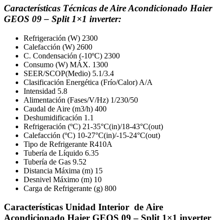
Características Técnicas de Aire Acondicionado Haier
GEOS 09 – Split 1×1 inverter:
Refrigeración (W) 2300
Calefacción (W) 2600
C. Condensación (-10ºC) 2300
Consumo (W) MÁX. 1300
SEER/SCOP(Medio) 5.1/3.4
Clasificación Energética (Frío/Calor) A/A
Intensidad 5.8
Alimentación (Fases/V/Hz) 1/230/50
Caudal de Aire (m3/h) 400
Deshumidificación 1.1
Refrigeración (ºC) 21-35°C(in)/18-43°C(out)
Calefacción (ºC) 10-27°C(in)/-15-24°C(out)
Tipo de Refrigerante R410A
Tubería de Líquido 6.35
Tubería de Gas 9.52
Distancia Máxima (m) 15
Desnivel Máximo (m) 10
Carga de Refrigerante (g) 800
Características Unidad Interior de Aire
Acondicionado Haier GEOS 09 – Split 1×1 inverter